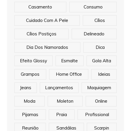
Casamento
Consumo
Cuidado Com A Pele
Cílios
Cílios Postiços
Delineado
Dia Dos Namorados
Dica
Efeito Glossy
Esmalte
Gola Alta
Grampos
Home Office
Ideias
Jeans
Lançamentos
Maquiagem
Moda
Moleton
Online
Pijamas
Praia
Profissional
Reunião
Sandálias
Scarpin