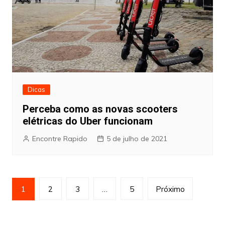
Dicas
Perceba como as novas scooters
elétricas do Uber funcionam
Encontre Rapido
5 de julho de 2021
Paginação
1
2
3
…
5
Próximo
de
posts