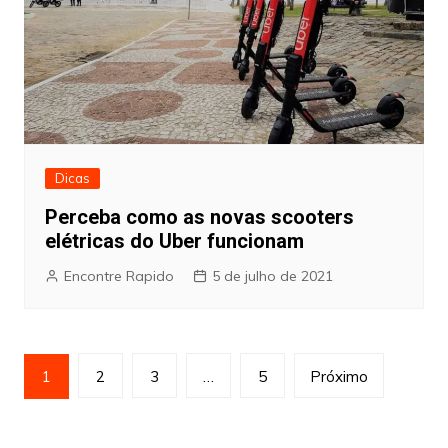
Dicas
Perceba como as novas scooters
elétricas do Uber funcionam
Encontre Rapido
5 de julho de 2021
Paginação
1
2
3
…
5
Próximo
de
posts