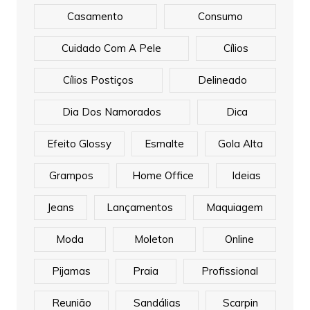
Casamento
Consumo
Cuidado Com A Pele
Cílios
Cílios Postiços
Delineado
Dia Dos Namorados
Dica
Efeito Glossy
Esmalte
Gola Alta
Grampos
Home Office
Ideias
Jeans
Lançamentos
Maquiagem
Moda
Moleton
Online
Pijamas
Praia
Profissional
Reunião
Sandálias
Scarpin