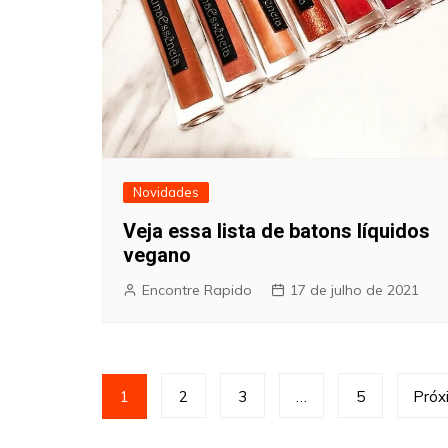
Novidades
Veja essa lista de batons líquidos
vegano
Encontre Rapido
17 de julho de 2021
Paginação
1
2
3
…
5
Próx
de