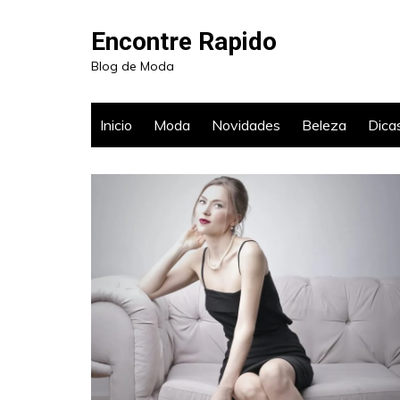
Ir
para
Encontre Rapido
o
Blog de Moda
conteúdo
Inicio
Moda
Novidades
Beleza
Dica