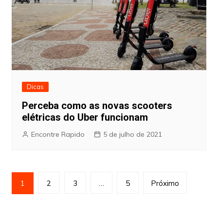
Dicas
Perceba como as novas scooters
elétricas do Uber funcionam
Encontre Rapido
5 de julho de 2021
Paginação
1
2
3
…
5
Próximo
de
posts