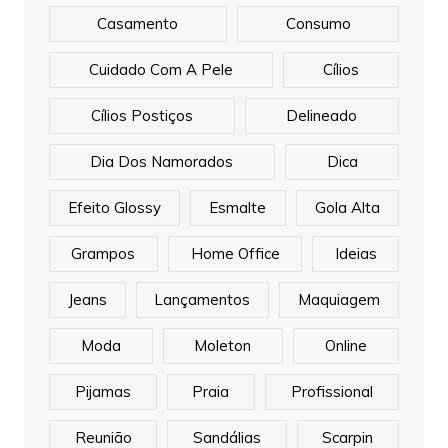
Casamento
Consumo
Cuidado Com A Pele
Cílios
Cílios Postiços
Delineado
Dia Dos Namorados
Dica
Efeito Glossy
Esmalte
Gola Alta
Grampos
Home Office
Ideias
Jeans
Lançamentos
Maquiagem
Moda
Moleton
Online
Pijamas
Praia
Profissional
Reunião
Sandálias
Scarpin