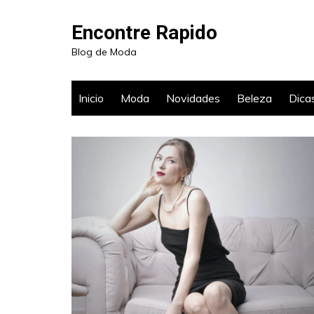
Ir
para
Encontre Rapido
o
Blog de Moda
conteúdo
Inicio
Moda
Novidades
Beleza
Dica