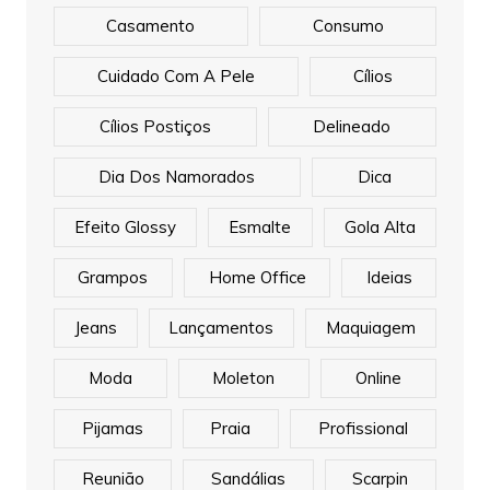
Casamento
Consumo
Cuidado Com A Pele
Cílios
Cílios Postiços
Delineado
Dia Dos Namorados
Dica
Efeito Glossy
Esmalte
Gola Alta
Grampos
Home Office
Ideias
Jeans
Lançamentos
Maquiagem
Moda
Moleton
Online
Pijamas
Praia
Profissional
Reunião
Sandálias
Scarpin