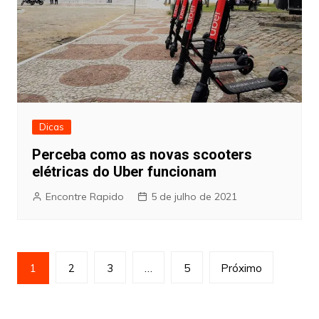
Dicas
Perceba como as novas scooters
elétricas do Uber funcionam
Encontre Rapido
5 de julho de 2021
Paginação
1
2
3
…
5
Próximo
de
posts