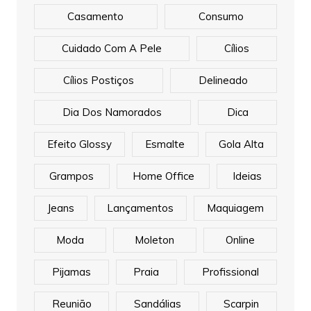
Casamento
Consumo
Cuidado Com A Pele
Cílios
Cílios Postiços
Delineado
Dia Dos Namorados
Dica
Efeito Glossy
Esmalte
Gola Alta
Grampos
Home Office
Ideias
Jeans
Lançamentos
Maquiagem
Moda
Moleton
Online
Pijamas
Praia
Profissional
Reunião
Sandálias
Scarpin