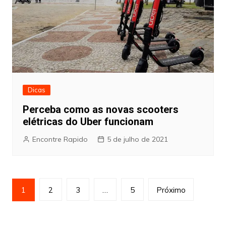
Dicas
Perceba como as novas scooters
elétricas do Uber funcionam
Encontre Rapido
5 de julho de 2021
Paginação
1
2
3
…
5
Próximo
de
posts