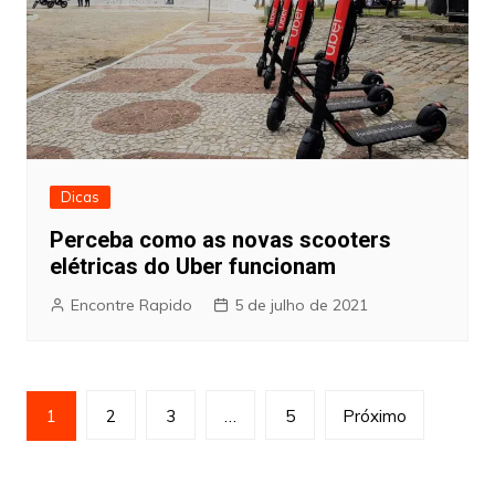
Dicas
Perceba como as novas scooters
elétricas do Uber funcionam
Encontre Rapido
5 de julho de 2021
Paginação
1
2
3
…
5
Próximo
de
posts