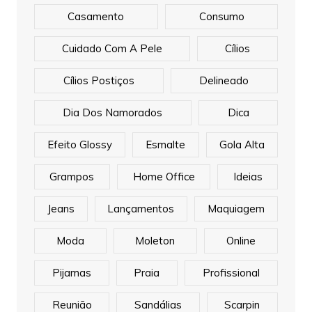
Casamento
Consumo
Cuidado Com A Pele
Cílios
Cílios Postiços
Delineado
Dia Dos Namorados
Dica
Efeito Glossy
Esmalte
Gola Alta
Grampos
Home Office
Ideias
Jeans
Lançamentos
Maquiagem
Moda
Moleton
Online
Pijamas
Praia
Profissional
Reunião
Sandálias
Scarpin