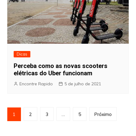
Dicas
Perceba como as novas scooters
elétricas do Uber funcionam
Encontre Rapido
5 de julho de 2021
Paginação
1
2
3
…
5
Próximo
de
posts