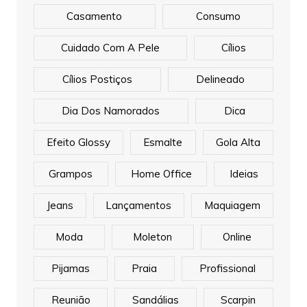
Casamento
Consumo
Cuidado Com A Pele
Cílios
Cílios Postiços
Delineado
Dia Dos Namorados
Dica
Efeito Glossy
Esmalte
Gola Alta
Grampos
Home Office
Ideias
Jeans
Lançamentos
Maquiagem
Moda
Moleton
Online
Pijamas
Praia
Profissional
Reunião
Sandálias
Scarpin