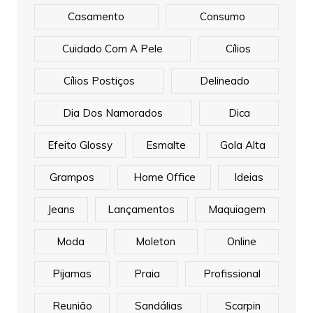
Casamento
Consumo
Cuidado Com A Pele
Cílios
Cílios Postiços
Delineado
Dia Dos Namorados
Dica
Efeito Glossy
Esmalte
Gola Alta
Grampos
Home Office
Ideias
Jeans
Lançamentos
Maquiagem
Moda
Moleton
Online
Pijamas
Praia
Profissional
Reunião
Sandálias
Scarpin