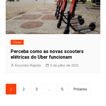
Dicas
Perceba como as novas scooters
elétricas do Uber funcionam
Encontre Rapido
5 de julho de 2021
Paginação
1
2
3
…
5
Próximo
de
posts