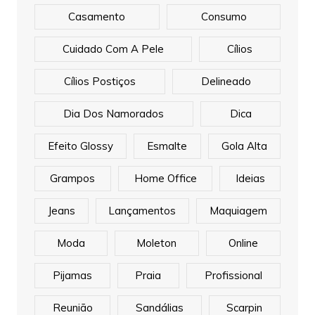
Casamento
Consumo
Cuidado Com A Pele
Cílios
Cílios Postiços
Delineado
Dia Dos Namorados
Dica
Efeito Glossy
Esmalte
Gola Alta
Grampos
Home Office
Ideias
Jeans
Lançamentos
Maquiagem
Moda
Moleton
Online
Pijamas
Praia
Profissional
Reunião
Sandálias
Scarpin