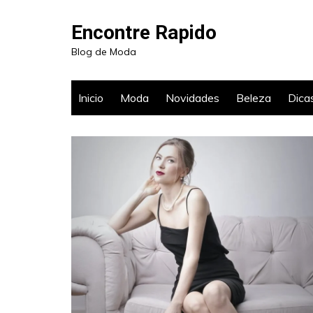
Ir
para
Encontre Rapido
o
Blog de Moda
conteúdo
Inicio
Moda
Novidades
Beleza
Dica