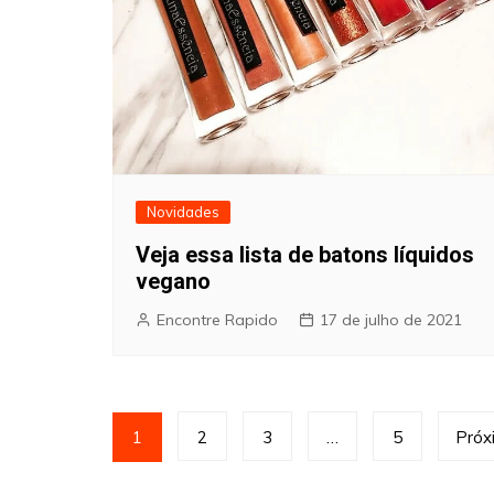
Novidades
Veja essa lista de batons líquidos
vegano
Encontre Rapido
17 de julho de 2021
Paginação
1
2
3
…
5
Próx
de