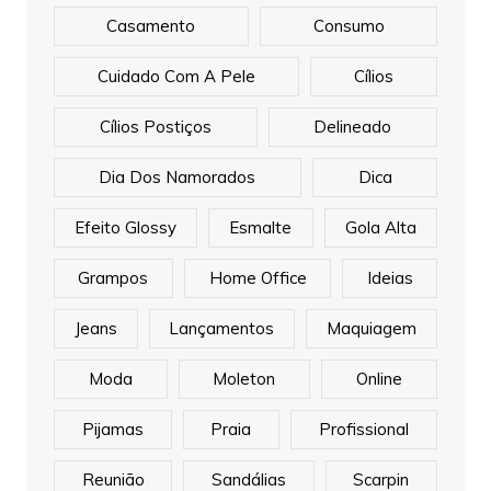
Casamento
Consumo
Cuidado Com A Pele
Cílios
Cílios Postiços
Delineado
Dia Dos Namorados
Dica
Efeito Glossy
Esmalte
Gola Alta
Grampos
Home Office
Ideias
Jeans
Lançamentos
Maquiagem
Moda
Moleton
Online
Pijamas
Praia
Profissional
Reunião
Sandálias
Scarpin