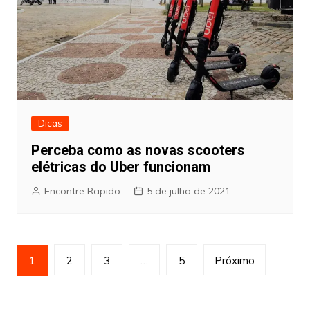
Dicas
Perceba como as novas scooters
elétricas do Uber funcionam
Encontre Rapido
5 de julho de 2021
Paginação
1
2
3
…
5
Próximo
de
posts