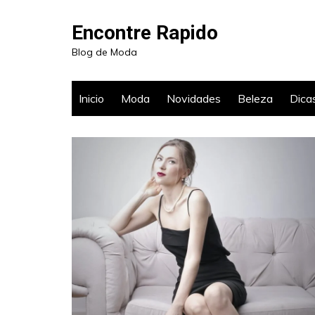
Ir
para
Encontre Rapido
o
Blog de Moda
conteúdo
Inicio
Moda
Novidades
Beleza
Dica