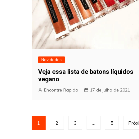
Novidades
Veja essa lista de batons líquidos
vegano
Encontre Rapido
17 de julho de 2021
Paginação
1
2
3
…
5
Próx
de