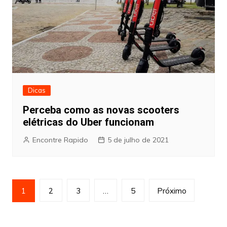
Dicas
Perceba como as novas scooters
elétricas do Uber funcionam
Encontre Rapido
5 de julho de 2021
Paginação
1
2
3
…
5
Próximo
de
posts