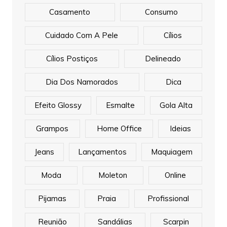
Casamento
Consumo
Cuidado Com A Pele
Cílios
Cílios Postiços
Delineado
Dia Dos Namorados
Dica
Efeito Glossy
Esmalte
Gola Alta
Grampos
Home Office
Ideias
Jeans
Lançamentos
Maquiagem
Moda
Moleton
Online
Pijamas
Praia
Profissional
Reunião
Sandálias
Scarpin