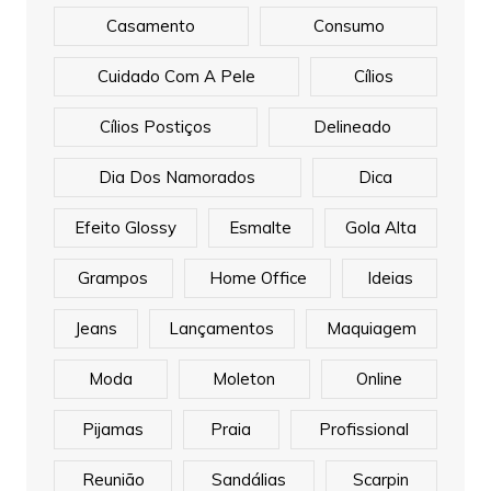
Casamento
Consumo
Cuidado Com A Pele
Cílios
Cílios Postiços
Delineado
Dia Dos Namorados
Dica
Efeito Glossy
Esmalte
Gola Alta
Grampos
Home Office
Ideias
Jeans
Lançamentos
Maquiagem
Moda
Moleton
Online
Pijamas
Praia
Profissional
Reunião
Sandálias
Scarpin