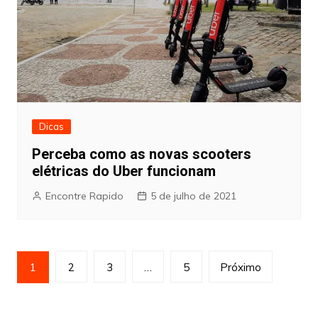
Dicas
Perceba como as novas scooters
elétricas do Uber funcionam
Encontre Rapido
5 de julho de 2021
Paginação
1
2
3
…
5
Próximo
de
posts