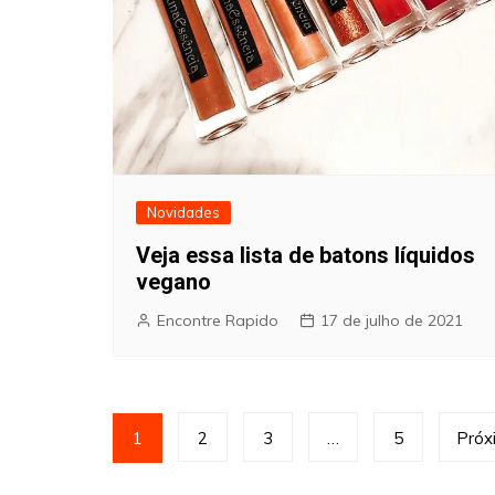
Novidades
Veja essa lista de batons líquidos
vegano
Encontre Rapido
17 de julho de 2021
Paginação
1
2
3
…
5
Próx
de