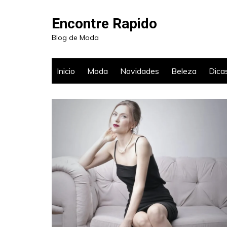
Ir
para
Encontre Rapido
o
Blog de Moda
conteúdo
Inicio
Moda
Novidades
Beleza
Dica