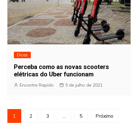
Dicas
Perceba como as novas scooters
elétricas do Uber funcionam
Encontre Rapido
5 de julho de 2021
Paginação
1
2
3
…
5
Próximo
de
posts