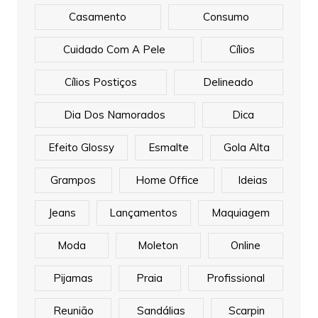
Casamento
Consumo
Cuidado Com A Pele
Cílios
Cílios Postiços
Delineado
Dia Dos Namorados
Dica
Efeito Glossy
Esmalte
Gola Alta
Grampos
Home Office
Ideias
Jeans
Lançamentos
Maquiagem
Moda
Moleton
Online
Pijamas
Praia
Profissional
Reunião
Sandálias
Scarpin