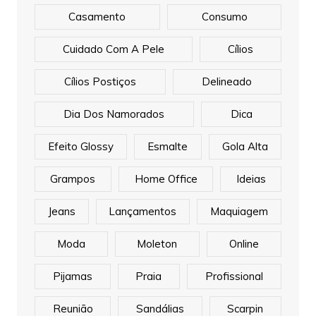
Casamento
Consumo
Cuidado Com A Pele
Cílios
Cílios Postiços
Delineado
Dia Dos Namorados
Dica
Efeito Glossy
Esmalte
Gola Alta
Grampos
Home Office
Ideias
Jeans
Lançamentos
Maquiagem
Moda
Moleton
Online
Pijamas
Praia
Profissional
Reunião
Sandálias
Scarpin