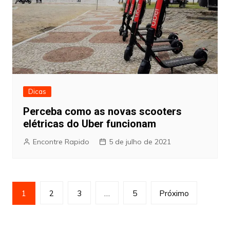
Dicas
Perceba como as novas scooters
elétricas do Uber funcionam
Encontre Rapido
5 de julho de 2021
Paginação
1
2
3
…
5
Próximo
de
posts