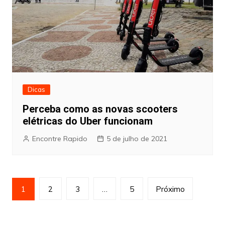
Dicas
Perceba como as novas scooters
elétricas do Uber funcionam
Encontre Rapido
5 de julho de 2021
Paginação
1
2
3
…
5
Próximo
de
posts