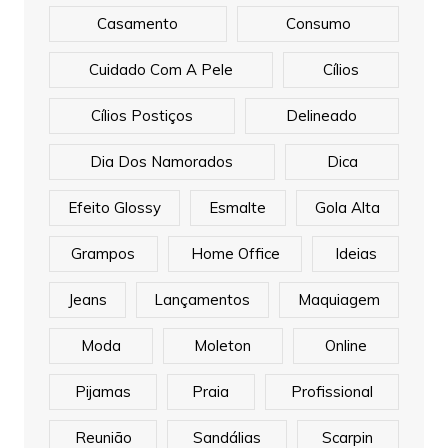
Casamento
Consumo
Cuidado Com A Pele
Cílios
Cílios Postiços
Delineado
Dia Dos Namorados
Dica
Efeito Glossy
Esmalte
Gola Alta
Grampos
Home Office
Ideias
Jeans
Lançamentos
Maquiagem
Moda
Moleton
Online
Pijamas
Praia
Profissional
Reunião
Sandálias
Scarpin