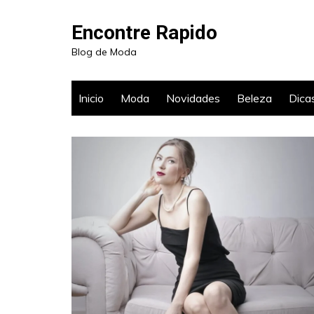
Ir
para
Encontre Rapido
o
Blog de Moda
conteúdo
Inicio
Moda
Novidades
Beleza
Dica