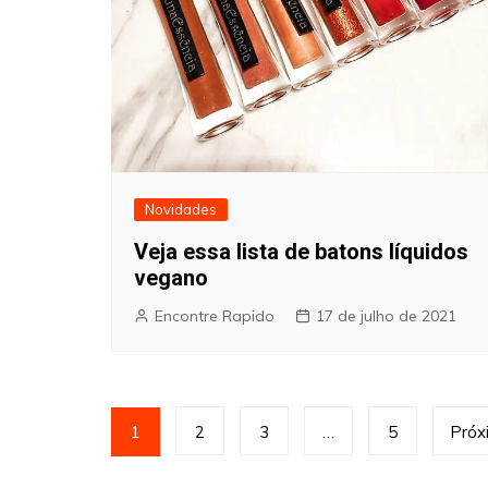
Novidades
Veja essa lista de batons líquidos
vegano
Encontre Rapido
17 de julho de 2021
Paginação
1
2
3
…
5
Próx
de