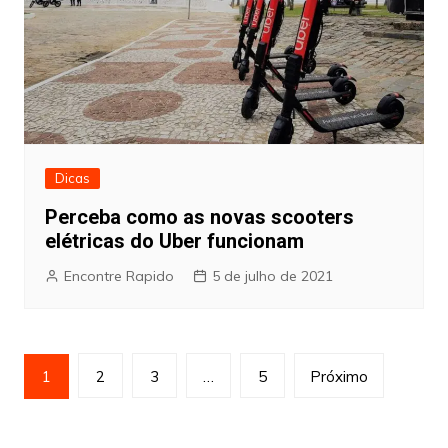
Dicas
Perceba como as novas scooters
elétricas do Uber funcionam
Encontre Rapido
5 de julho de 2021
Paginação
1
2
3
…
5
Próximo
de
posts