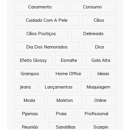
Casamento
Consumo
Cuidado Com A Pele
Cílios
Cílios Postiços
Delineado
Dia Dos Namorados
Dica
Efeito Glossy
Esmalte
Gola Alta
Grampos
Home Office
Ideias
Jeans
Lançamentos
Maquiagem
Moda
Moleton
Online
Pijamas
Praia
Profissional
Reunião
Sandálias
Scarpin