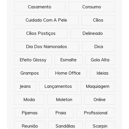
Casamento
Consumo
Cuidado Com A Pele
Cílios
Cílios Postiços
Delineado
Dia Dos Namorados
Dica
Efeito Glossy
Esmalte
Gola Alta
Grampos
Home Office
Ideias
Jeans
Lançamentos
Maquiagem
Moda
Moleton
Online
Pijamas
Praia
Profissional
Reunião
Sandálias
Scarpin