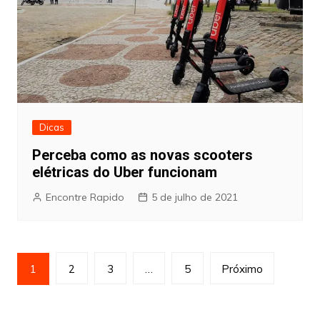
Dicas
Perceba como as novas scooters
elétricas do Uber funcionam
Encontre Rapido
5 de julho de 2021
Paginação
1
2
3
…
5
Próximo
de
posts