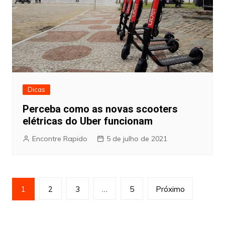
Dicas
Perceba como as novas scooters
elétricas do Uber funcionam
Encontre Rapido
5 de julho de 2021
Paginação
1
2
3
…
5
Próximo
de
posts