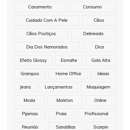
Casamento
Consumo
Cuidado Com A Pele
Cílios
Cílios Postiços
Delineado
Dia Dos Namorados
Dica
Efeito Glossy
Esmalte
Gola Alta
Grampos
Home Office
Ideias
Jeans
Lançamentos
Maquiagem
Moda
Moleton
Online
Pijamas
Praia
Profissional
Reunião
Sandálias
Scarpin