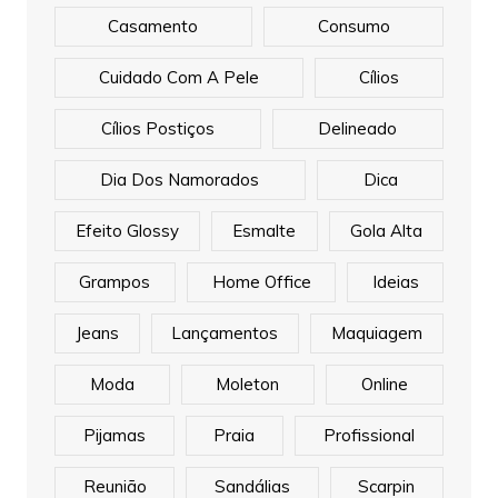
Casamento
Consumo
Cuidado Com A Pele
Cílios
Cílios Postiços
Delineado
Dia Dos Namorados
Dica
Efeito Glossy
Esmalte
Gola Alta
Grampos
Home Office
Ideias
Jeans
Lançamentos
Maquiagem
Moda
Moleton
Online
Pijamas
Praia
Profissional
Reunião
Sandálias
Scarpin