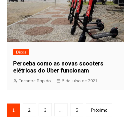
Dicas
Perceba como as novas scooters
elétricas do Uber funcionam
Encontre Rapido
5 de julho de 2021
Paginação
1
2
3
…
5
Próximo
de
posts