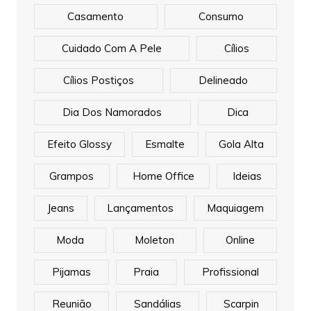
Casamento
Consumo
Cuidado Com A Pele
Cílios
Cílios Postiços
Delineado
Dia Dos Namorados
Dica
Efeito Glossy
Esmalte
Gola Alta
Grampos
Home Office
Ideias
Jeans
Lançamentos
Maquiagem
Moda
Moleton
Online
Pijamas
Praia
Profissional
Reunião
Sandálias
Scarpin