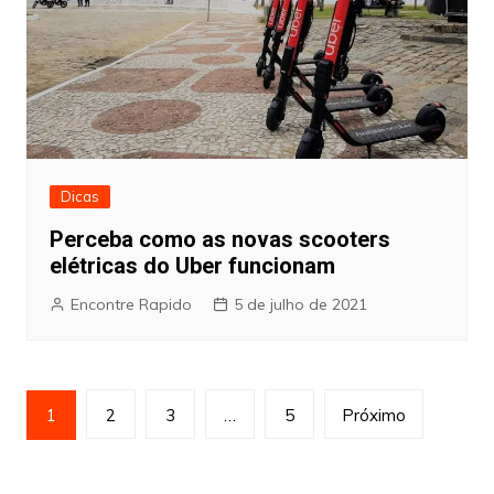
Dicas
Perceba como as novas scooters
elétricas do Uber funcionam
Encontre Rapido
5 de julho de 2021
Paginação
1
2
3
…
5
Próximo
de
posts