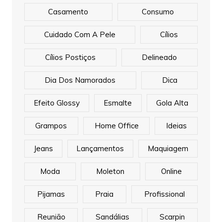
Casamento
Consumo
Cuidado Com A Pele
Cílios
Cílios Postiços
Delineado
Dia Dos Namorados
Dica
Efeito Glossy
Esmalte
Gola Alta
Grampos
Home Office
Ideias
Jeans
Lançamentos
Maquiagem
Moda
Moleton
Online
Pijamas
Praia
Profissional
Reunião
Sandálias
Scarpin