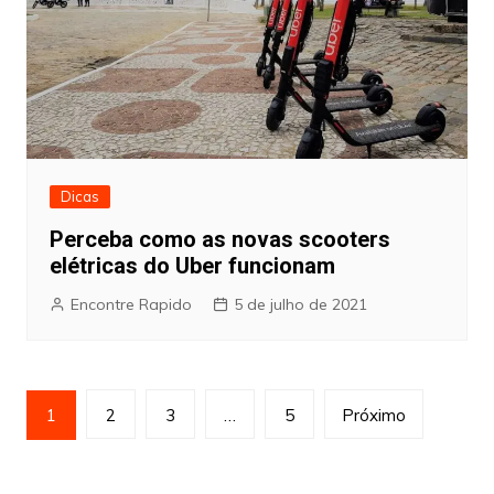
Dicas
Perceba como as novas scooters
elétricas do Uber funcionam
Encontre Rapido
5 de julho de 2021
Paginação
1
2
3
…
5
Próximo
de
posts