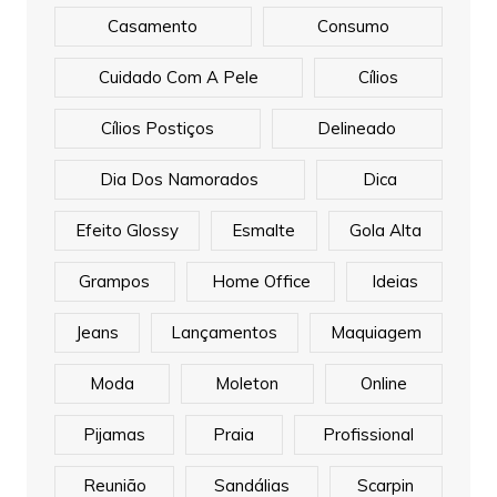
Casamento
Consumo
Cuidado Com A Pele
Cílios
Cílios Postiços
Delineado
Dia Dos Namorados
Dica
Efeito Glossy
Esmalte
Gola Alta
Grampos
Home Office
Ideias
Jeans
Lançamentos
Maquiagem
Moda
Moleton
Online
Pijamas
Praia
Profissional
Reunião
Sandálias
Scarpin