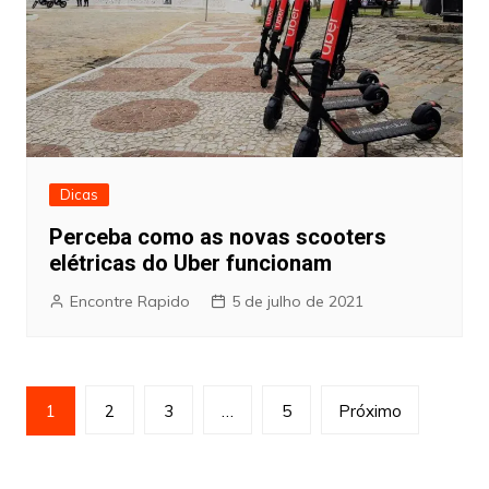
Dicas
Perceba como as novas scooters
elétricas do Uber funcionam
Encontre Rapido
5 de julho de 2021
Paginação
1
2
3
…
5
Próximo
de
posts