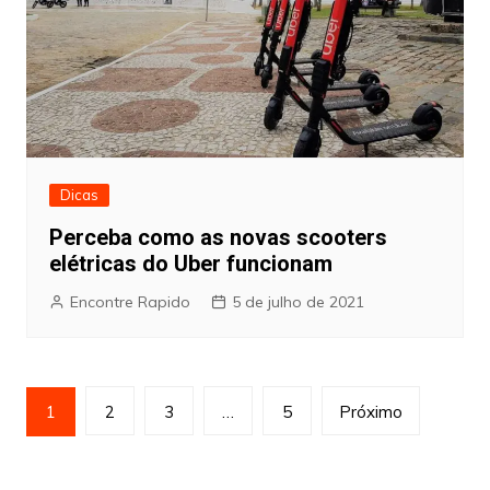
Dicas
Perceba como as novas scooters
elétricas do Uber funcionam
Encontre Rapido
5 de julho de 2021
Paginação
1
2
3
…
5
Próximo
de
posts