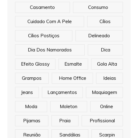
Casamento
Consumo
Cuidado Com A Pele
Cílios
Cílios Postiços
Delineado
Dia Dos Namorados
Dica
Efeito Glossy
Esmalte
Gola Alta
Grampos
Home Office
Ideias
Jeans
Lançamentos
Maquiagem
Moda
Moleton
Online
Pijamas
Praia
Profissional
Reunião
Sandálias
Scarpin