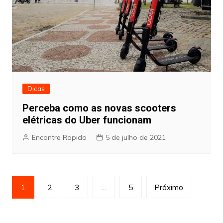
Dicas
Perceba como as novas scooters
elétricas do Uber funcionam
Encontre Rapido
5 de julho de 2021
Paginação
1
2
3
…
5
Próximo
de
posts