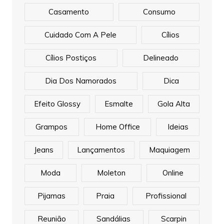
Casamento
Consumo
Cuidado Com A Pele
Cílios
Cílios Postiços
Delineado
Dia Dos Namorados
Dica
Efeito Glossy
Esmalte
Gola Alta
Grampos
Home Office
Ideias
Jeans
Lançamentos
Maquiagem
Moda
Moleton
Online
Pijamas
Praia
Profissional
Reunião
Sandálias
Scarpin