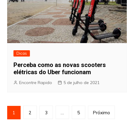
Dicas
Perceba como as novas scooters
elétricas do Uber funcionam
Encontre Rapido
5 de julho de 2021
Paginação
1
2
3
…
5
Próximo
de
posts