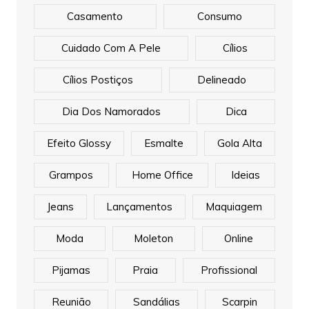
Casamento
Consumo
Cuidado Com A Pele
Cílios
Cílios Postiços
Delineado
Dia Dos Namorados
Dica
Efeito Glossy
Esmalte
Gola Alta
Grampos
Home Office
Ideias
Jeans
Lançamentos
Maquiagem
Moda
Moleton
Online
Pijamas
Praia
Profissional
Reunião
Sandálias
Scarpin