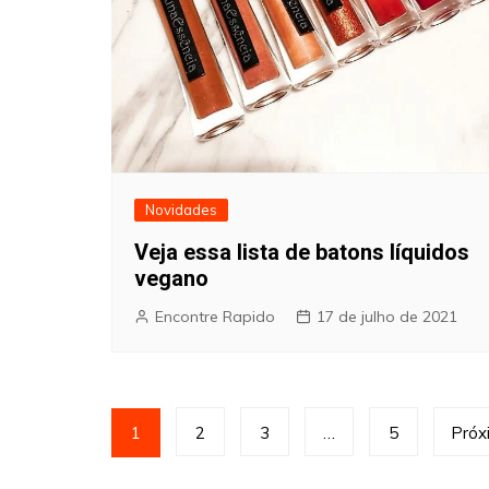
Novidades
Veja essa lista de batons líquidos
vegano
Encontre Rapido
17 de julho de 2021
Paginação
1
2
3
…
5
Próx
de