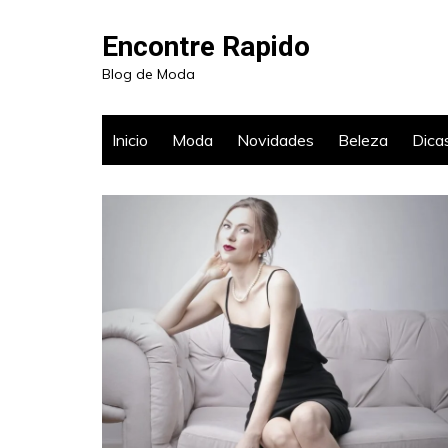
Ir
para
Encontre Rapido
o
Blog de Moda
conteúdo
Inicio
Moda
Novidades
Beleza
Dica