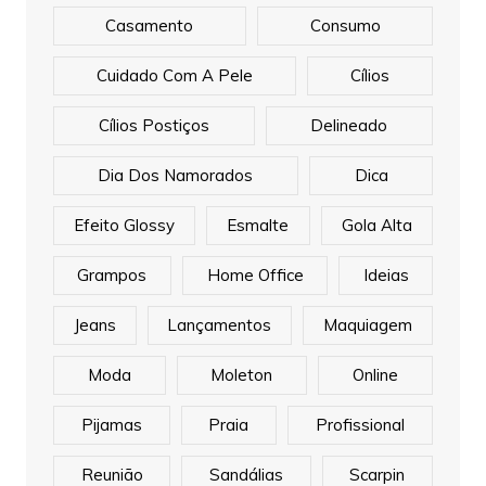
Casamento
Consumo
Cuidado Com A Pele
Cílios
Cílios Postiços
Delineado
Dia Dos Namorados
Dica
Efeito Glossy
Esmalte
Gola Alta
Grampos
Home Office
Ideias
Jeans
Lançamentos
Maquiagem
Moda
Moleton
Online
Pijamas
Praia
Profissional
Reunião
Sandálias
Scarpin