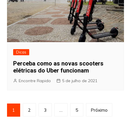
Dicas
Perceba como as novas scooters
elétricas do Uber funcionam
Encontre Rapido
5 de julho de 2021
Paginação
1
2
3
…
5
Próximo
de
posts