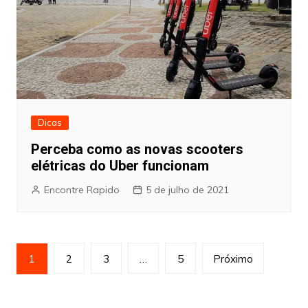
Dicas
Perceba como as novas scooters
elétricas do Uber funcionam
Encontre Rapido
5 de julho de 2021
Paginação
1
2
3
…
5
Próximo
de
posts