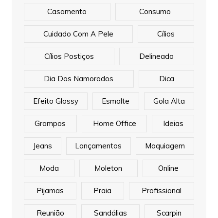
Casamento
Consumo
Cuidado Com A Pele
Cílios
Cílios Postiços
Delineado
Dia Dos Namorados
Dica
Efeito Glossy
Esmalte
Gola Alta
Grampos
Home Office
Ideias
Jeans
Lançamentos
Maquiagem
Moda
Moleton
Online
Pijamas
Praia
Profissional
Reunião
Sandálias
Scarpin