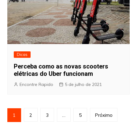
Dicas
Perceba como as novas scooters
elétricas do Uber funcionam
Encontre Rapido
5 de julho de 2021
Paginação
1
2
3
…
5
Próximo
de
posts