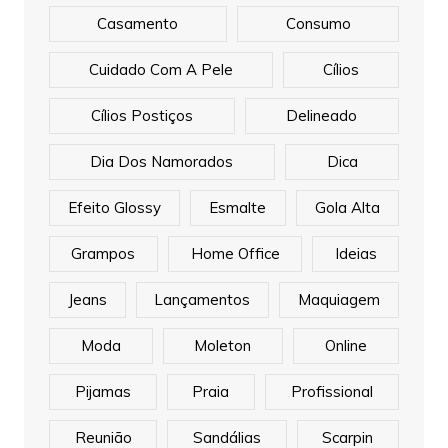
Casamento
Consumo
Cuidado Com A Pele
Cílios
Cílios Postiços
Delineado
Dia Dos Namorados
Dica
Efeito Glossy
Esmalte
Gola Alta
Grampos
Home Office
Ideias
Jeans
Lançamentos
Maquiagem
Moda
Moleton
Online
Pijamas
Praia
Profissional
Reunião
Sandálias
Scarpin