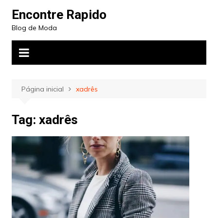
Ir
Encontre Rapido
para
Blog de Moda
o
conteúdo
Página inicial
xadrês
Tag:
xadrês